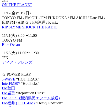
JFN
ON THE PLANET
11/17(金)〜19(日)
TOKYO FM / FM OH! / FM FUKUOKA / FM AICHI / Date FM /
広島FM / AIR-G’ / FM沖縄 / K-mix
RIP SLYME SHOCK THE RADIO
11/21(火) 8:55〜11:00
TOKYO FM
Blue Ocean
11/28(火) 11:00〜11:30
JFN
ディア・フレンズ
☆ POWER PLAY
J-WAVE
“HOT TRAX”
InterFM897
“Hot Picks”
FM秋田
FM岩手
“Reputation Cut’s”
FM PORT (新潟県民エフエム放送)
FM福井 (JOLU-FM)
“Heavy Rotation”