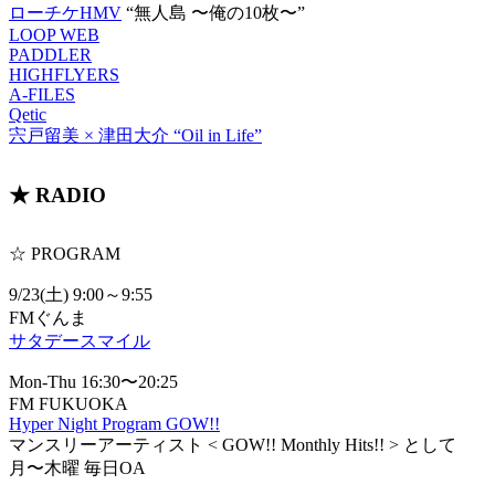
ローチケHMV
“無人島 〜俺の10枚〜”
LOOP WEB
PADDLER
HIGHFLYERS
A-FILES
Qetic
宍戸留美 × 津田大介 “Oil in Life”
★ RADIO
☆ PROGRAM
9/23(土) 9:00～9:55
FMぐんま
サタデースマイル
Mon-Thu 16:30〜20:25
FM FUKUOKA
Hyper Night Program GOW!!
マンスリーアーティスト < GOW!! Monthly Hits!! > として
月〜木曜 毎日OA