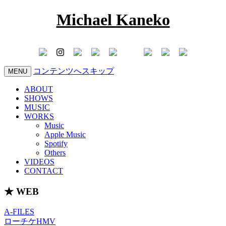
Michael Kaneko
コンテンツへスキップ
MENU
ABOUT
SHOWS
MUSIC
WORKS
Music
Apple Music
Spotify
Others
VIDEOS
CONTACT
★ WEB
A-FILES
ローチケHMV