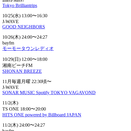
InterFM897
Tokyo Brilliantrips
10/25(水) 13:00〜16:30
J-WAVE
GOOD NEIGHBORS
10/26(木) 24:00〜24:27
bayfm
モーモータウンレディオ
10/29(日) 12:00〜18:00
湘南ビーチFM
SHONAN BREEZE
11月毎週月曜 22:30頃〜
J-WAVE
SONAR MUSIC Spotify TOKYO VAGAVOND
11/2(木)
TS ONE 18:00〜20:00
HITS ONE powered by Billboard JAPAN
11/2(木) 24:00〜24:27
bayfm