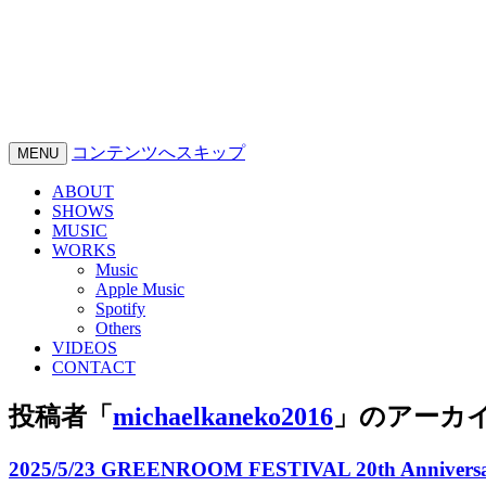
コンテンツへスキップ
MENU
ABOUT
SHOWS
MUSIC
WORKS
Music
Apple Music
Spotify
Others
VIDEOS
CONTACT
投稿者「
michaelkaneko2016
」のアーカ
2025/5/23 GREENROOM FESTIVAL 20th Ann