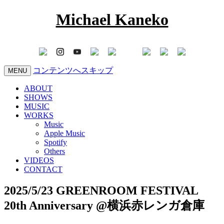
Michael Kaneko
コンテンツへスキップ
MENU
ABOUT
SHOWS
MUSIC
WORKS
Music
Apple Music
Spotify
Others
VIDEOS
CONTACT
2025/5/23 GREENROOM FESTIVAL
20th Anniversary @横浜赤レンガ倉庫